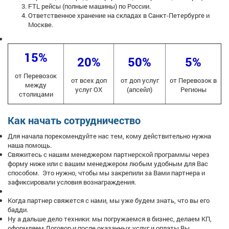
FTL рейсы (полные машины) по России.
Ответственное хранение на складах в Санкт-Петербурге и
Москве.
15%
20%
50%
5%
от Перевозок
от всех доп
от доп услуг
от Перевозок в
между
услуг ОХ
(апсейл)
Регионы
столицами
Как начать сотрудничество
Для начала порекомендуйте нас тем, кому действительно нужна
наша помощь.
Свяжитесь с нашим менеджером партнерской программы через
форму ниже или с вашим менеджером любым удобным для Вас
способом. Это нужно, чтобы мы закрепили за Вами партнера и
зафиксировали условия вознаграждения.
Когда партнер свяжется с нами, мы уже будем знать, что вы его
бадди.
Ну а дальше дело техники: мы погружаемся в бизнес, делаем КП,
оформляем Договор и после оказанных услуг и оплаты Вы